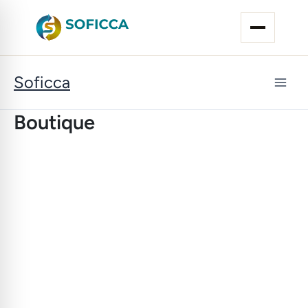
Aller
au
contenu
Soficca
Boutique