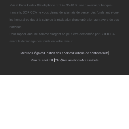
75436 Paris Cedex 09 téléphone : 01 49 95 40 00 site : www.acpr.banque-
france.fr. SOFICCA ne vous demandera jamais de verser des fonds autre que
les honoraires dus à la suite de la réalisation d’une opération au travers de ses
services.
Pour rappel, aucune somme d’argent ne peut être demandée par SOFICCA
avant le déblocage des fonds en votre faveur.
Mentions légales
Gestion des cookies
Politique de confidentialité
Plan du site
CGU
CGV
Réclamations
Accessibilité