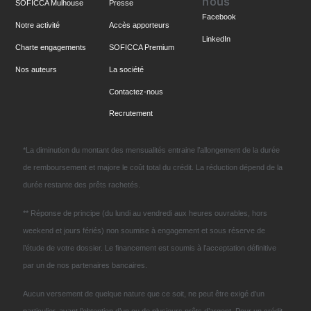
nous
SOFICCA Mulhouse
Presse
Facebook
Notre activité
Accès apporteurs
LinkedIn
Charte engagements
SOFICCA Premium
Nos auteurs
La société
Contactez-nous
Recrutement
*La diminution du montant des mensualités entraine l’allongement de la durée
de remboursement et majore le coût total du crédit. La réduction dépend de la
durée restante des prêts rachetés.
** Réponse de principe (du lundi au vendredi aux heures ouvrables, hors
weekend et jours fériés) non soumise à engagement et sous réserve de
l’étude de votre dossier. Le financement est soumis à l’acceptation définitive
par un de nos partenaires bancaires.
Aucun versement de quelque nature que ce soit, ne peut être exigé d’un
particulier, avant l’obtention d’un ou de plusieurs prêts d’argent. Pour un crédit