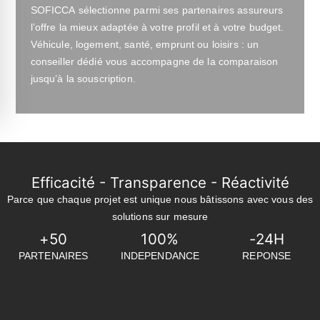
SOFICCA sélectionne parmi ses partenaires assureurs
l’offre la mieux adaptée à votre profil et à votre budget.
Véhicule, logement, santé, emprunt ou loisirs : un
conseiller dédié vous accompagne de la comparaison
jusqu’à la souscription.
Efficacité - Transparence - Réactivité
Parce que chaque projet est unique nous bâtissons avec vous des
solutions sur mesure
+
50
100
%
-
24
H
PARTENAIRES
INDEPENDANCE
REPONSE