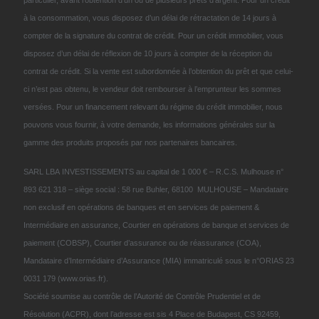
à la consommation, vous disposez d’un délai de rétractation de 14 jours à
compter de la signature du contrat de crédit. Pour un crédit immobilier, vous
disposez d’un délai de réflexion de 10 jours à compter de la réception du
contrat de crédit. Si la vente est subordonnée à l’obtention du prêt et que celui-
ci n’est pas obtenu, le vendeur doit rembourser à l’emprunteur les sommes
versées. Pour un financement relevant du régime du crédit immobilier, nous
pouvons vous fournir, à votre demande, les informations générales sur la
gamme des produits proposés par nos partenaires bancaires.
SARL LBA INVESTISSEMENTS au capital de 1 000 € – R.C.S. Mulhouse n°
893 621 318 – siège social : 58 rue Buhler, 68100 MULHOUSE – Mandataire
non exclusif en opérations de banques et en services de paiement &
Intermédiaire en assurance, Courtier en opérations de banque et services de
paiement (COBSP), Courtier d’assurance ou de réassurance (COA),
Mandataire d’Intermédiaire d’Assurance (MIA) immatriculé sous le n°ORIAS 23
0031 179 (www.orias.fr).
Société soumise au contrôle de l’Autorité de Contrôle Prudentiel et de
Résolution (ACPR), dont l’adresse est sis 4 Place de Budapest, CS 92459,