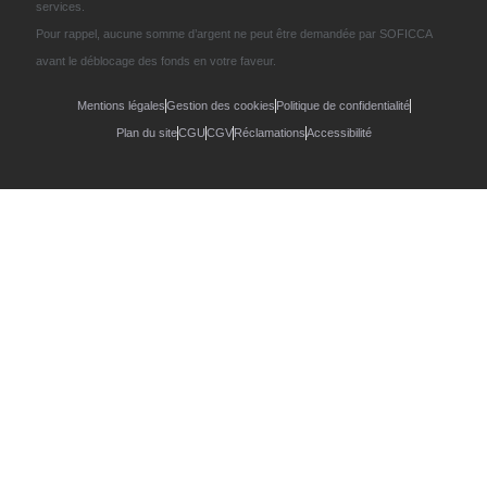
services.
Pour rappel, aucune somme d’argent ne peut être demandée par SOFICCA
avant le déblocage des fonds en votre faveur.
Mentions légales
Gestion des cookies
Politique de confidentialité
Plan du site
CGU
CGV
Réclamations
Accessibilité