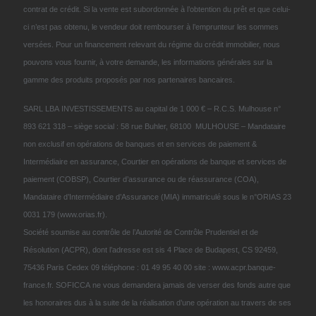
contrat de crédit. Si la vente est subordonnée à l’obtention du prêt et que celui-
ci n’est pas obtenu, le vendeur doit rembourser à l’emprunteur les sommes
versées. Pour un financement relevant du régime du crédit immobilier, nous
pouvons vous fournir, à votre demande, les informations générales sur la
gamme des produits proposés par nos partenaires bancaires.
SARL LBA INVESTISSEMENTS au capital de 1 000 € – R.C.S. Mulhouse n°
893 621 318 – siège social : 58 rue Buhler, 68100 MULHOUSE – Mandataire
non exclusif en opérations de banques et en services de paiement &
Intermédiaire en assurance, Courtier en opérations de banque et services de
paiement (COBSP), Courtier d’assurance ou de réassurance (COA),
Mandataire d’Intermédiaire d’Assurance (MIA) immatriculé sous le n°ORIAS 23
0031 179 (www.orias.fr).
Société soumise au contrôle de l’Autorité de Contrôle Prudentiel et de
Résolution (ACPR), dont l’adresse est sis 4 Place de Budapest, CS 92459,
75436 Paris Cedex 09 téléphone : 01 49 95 40 00 site : www.acpr.banque-
france.fr. SOFICCA ne vous demandera jamais de verser des fonds autre que
les honoraires dus à la suite de la réalisation d’une opération au travers de ses