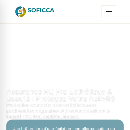
Assurance RC Pro Esthétique &
Beauté : Protégez Votre Activité
Protection complète pour esthéticiennes,
prothésistes ongulaires et professionnels de la
beauté : RC Pro, matériel, locaux.
Une brûlure lors d’une épilation, une allergie suite à un