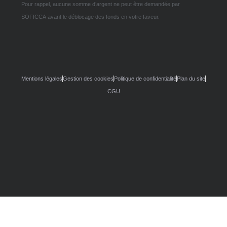
Pour rappel, aucune somme d’argent ne peut être demandée par
SOFICCA avant le déblocage des fonds en votre faveur.
Mentions légales
Gestion des cookies
Politique de confidentialité
Plan du site
CGU