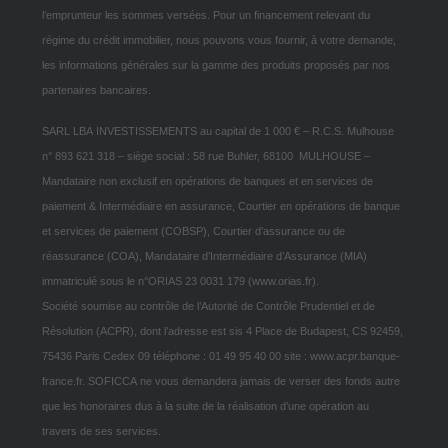
l’emprunteur les sommes versées. Pour un financement relevant du
régime du crédit immobilier, nous pouvons vous fournir, à votre demande,
les informations générales sur la gamme des produits proposés par nos
partenaires bancaires.
SARL LBA INVESTISSEMENTS au capital de 1 000 € – R.C.S. Mulhouse
n° 893 621 318 – siège social : 58 rue Buhler, 68100 MULHOUSE –
Mandataire non exclusif en opérations de banques et en services de
paiement & Intermédiaire en assurance, Courtier en opérations de banque
et services de paiement (COBSP), Courtier d’assurance ou de
réassurance (COA), Mandataire d’Intermédiaire d’Assurance (MIA)
immatriculé sous le n°ORIAS 23 0031 179 (www.orias.fr).
Société soumise au contrôle de l’Autorité de Contrôle Prudentiel et de
Résolution (ACPR), dont l’adresse est sis 4 Place de Budapest, CS 92459,
75436 Paris Cedex 09 téléphone : 01 49 95 40 00 site : www.acpr.banque-
france.fr. SOFICCA ne vous demandera jamais de verser des fonds autre
que les honoraires dus à la suite de la réalisation d’une opération au
travers de ses services.