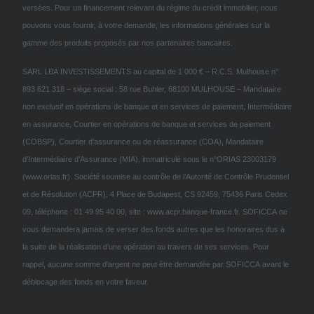
versées. Pour un financement relevant du régime du crédit immobilier, nous
pouvons vous fournir, à votre demande, les informations générales sur la
gamme des produits proposés par nos partenaires bancaires.
SARL LBA INVESTISSEMENTS au capital de 1 000 € – R.C.S. Mulhouse n°
893 621 318 – siège social : 58 rue Buhler, 68100 MULHOUSE – Mandataire
non exclusif en opérations de banque et en services de paiement, Intermédiaire
en assurance, Courtier en opérations de banque et services de paiement
(COBSP), Courtier d’assurance ou de réassurance (COA), Mandataire
d’Intermédiaire d’Assurance (MIA), immatriculé sous le n°ORIAS 23003179
(www.orias.fr). Société soumise au contrôle de l’Autorité de Contrôle Prudentiel
et de Résolution (ACPR), 4 Place de Budapest, CS 92459, 75436 Paris Cedex
09, téléphone : 01 49 95 40 00, site : www.acpr.banque-france.fr. SOFICCA ne
vous demandera jamais de verser des fonds autres que les honoraires dus à
la suite de la réalisation d’une opération au travers de ses services. Pour
rappel, aucune somme d’argent ne peut être demandée par SOFICCA avant le
déblocage des fonds en votre faveur.