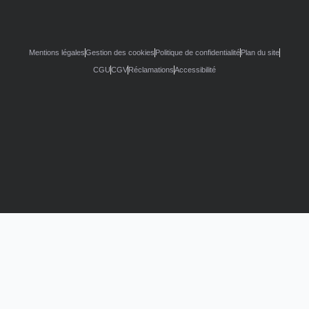
Mentions légales
Gestion des cookies
Politique de confidentialité
Plan du site
CGU
CGV
Réclamations
Accessibilité