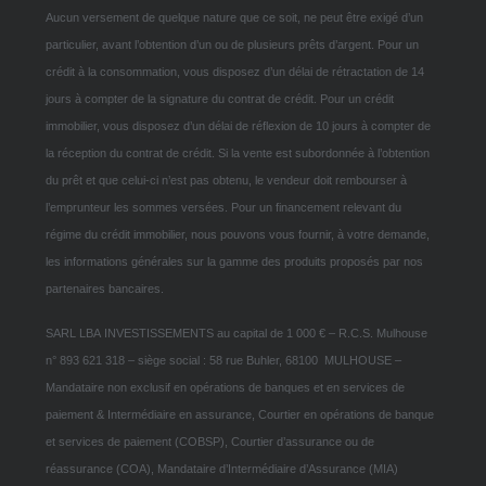
Aucun versement de quelque nature que ce soit, ne peut être exigé d’un
particulier, avant l’obtention d’un ou de plusieurs prêts d’argent. Pour un
crédit à la consommation, vous disposez d’un délai de rétractation de 14
jours à compter de la signature du contrat de crédit. Pour un crédit
immobilier, vous disposez d’un délai de réflexion de 10 jours à compter de
la réception du contrat de crédit. Si la vente est subordonnée à l’obtention
du prêt et que celui-ci n’est pas obtenu, le vendeur doit rembourser à
l’emprunteur les sommes versées. Pour un financement relevant du
régime du crédit immobilier, nous pouvons vous fournir, à votre demande,
les informations générales sur la gamme des produits proposés par nos
partenaires bancaires.
SARL LBA INVESTISSEMENTS au capital de 1 000 € – R.C.S. Mulhouse
n° 893 621 318 – siège social : 58 rue Buhler, 68100 MULHOUSE –
Mandataire non exclusif en opérations de banques et en services de
paiement & Intermédiaire en assurance, Courtier en opérations de banque
et services de paiement (COBSP), Courtier d’assurance ou de
réassurance (COA), Mandataire d’Intermédiaire d’Assurance (MIA)