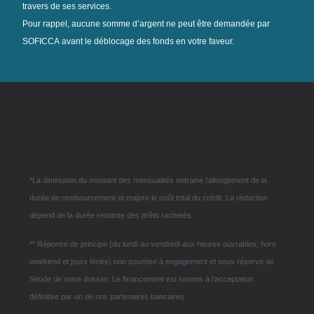
travers de ses services.
Pour rappel, aucune somme d’argent ne peut être demandée par
SOFICCA avant le déblocage des fonds en votre faveur.
*La diminution du montant des mensualités entraine l’allongement de la
durée de remboursement et majore le coût total du crédit. La réduction
dépend de la durée restante des prêts rachetés.
** Réponse de principe (du lundi au vendredi aux heures ouvrables, hors
weekend et jours fériés) non soumise à engagement et sous réserve de
l’étude de votre dossier. Le financement est soumis à l’acceptation
définitive par un de nos partenaires bancaires.