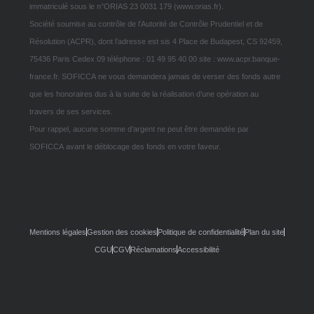
immatriculé sous le n°ORIAS 23 0031 179 (www.orias.fr).
Société soumise au contrôle de l’Autorité de Contrôle Prudentiel et de
Résolution (ACPR), dont l’adresse est sis 4 Place de Budapest, CS 92459,
75436 Paris Cedex 09 téléphone : 01 49 95 40 00 site : www.acpr.banque-
france.fr. SOFICCA ne vous demandera jamais de verser des fonds autre
que les honoraires dus à la suite de la réalisation d’une opération au
travers de ses services.
Pour rappel, aucune somme d’argent ne peut être demandée par
SOFICCA avant le déblocage des fonds en votre faveur.
Mentions légales
Gestion des cookies
Politique de confidentialité
Plan du site
CGU
CGV
Réclamations
Accessibilité