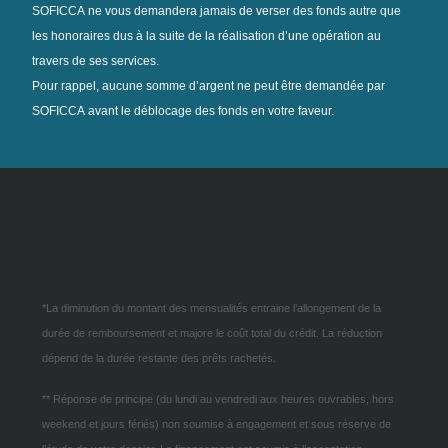
SOFICCA ne vous demandera jamais de verser des fonds autre que
les honoraires dus à la suite de la réalisation d’une opération au
travers de ses services.
Pour rappel, aucune somme d’argent ne peut être demandée par
SOFICCA avant le déblocage des fonds en votre faveur.
*La diminution du montant des mensualités entraine l’allongement de la
durée de remboursement et majore le coût total du crédit. La réduction
dépend de la durée restante des prêts rachetés.
** Réponse de principe (du lundi au vendredi aux heures ouvrables, hors
weekend et jours fériés) non soumise à engagement et sous réserve de