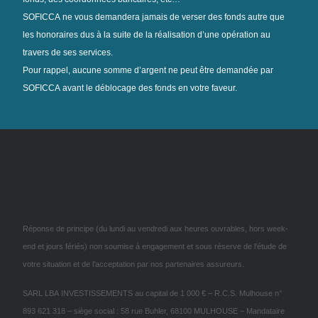
SOFICCA ne vous demandera jamais de verser des fonds autre que
les honoraires dus à la suite de la réalisation d’une opération au
travers de ses services.
Pour rappel, aucune somme d’argent ne peut être demandée par
SOFICCA avant le déblocage des fonds en votre faveur.
Réponse de principe (du lundi au vendredi aux heures ouvrables, hors week-
end et jours fériés) non soumise à engagement et sous réserve de l’étude de
votre situation et de l’acceptation par nos partenaires assureurs.
SARL LBA INVESTISSEMENTS au capital de 1 000 € – R.C.S. Mulhouse n°
893 621 318 – siège social : 58 rue Buhler, 68100 MULHOUSE – Mandataire